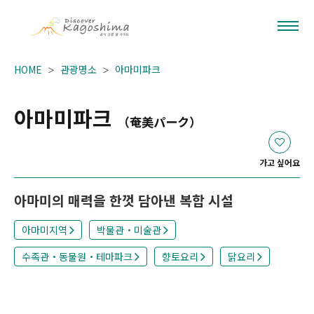
HOME
관광명소
아마미파크
아마미파크
（奄美パーク）
가고 싶어요
아마미의 매력을 한껏 담아낸 복합 시설
아마미지역
박물관・미술관
수족관・동물원・테마파크
향토요리
닭요리