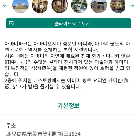
슬라이드쇼로 보기
아마미파크는 아마미오시마 섬뿐만 아니라, 아마미 군도의 자
연・문화・역사를 소개하는 복합 시설입니다.
시설 내에는 아마미의 자연에 매료된 천재 화가・다나카 잇손
(田中一村)의 수많은 걸작이 전시되어 있는 미술관과 아마미
의 특징적인 식생(植生)을 재현한 정원이 있어 호평을 받고 있
습니다.
2층에 위치한 레스토랑에서는 아마미 향토 요리인 게이한(鶏
飯, 닭고기 밥)을 즐기실 수 있습니다.
기본정보
주소
鹿児島県奄美市笠利町節田1834