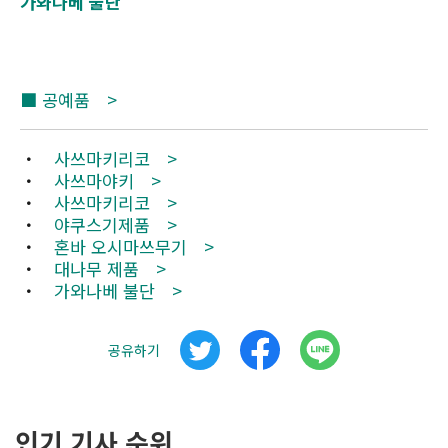
가와나베 불단
■
공예품 >
・
사쓰마키리코 >
・
사쓰마야키 >
・
사쓰마키리코 >
・
야쿠스기제품 >
・
혼바 오시마쓰무기 >
・
대나무 제품 >
・
가와나베 불단 >
공유하기
인기 기사 순위