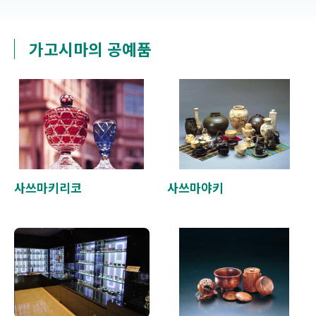
가고시마의 공예품
사쓰마키리코
사쓰마야키