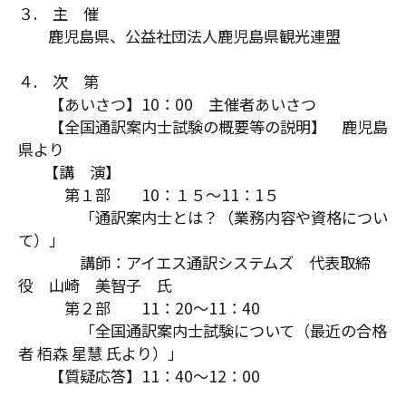
３. 主 催
鹿児島県、公益社団法人鹿児島県観光連盟
４. 次 第
【あいさつ】10：00 主催者あいさつ
【全国通訳案内士試験の概要等の説明】 鹿児島
県より
【講 演】
第１部 10：１５～11：1５
「通訳案内士とは？（業務内容や資格につい
て）」
講師：アイエス通訳システムズ 代表取締
役 山崎 美智子 氏
第２部 11：20～11：40
「全国通訳案内士試験について（最近の合格
者 栢森 星慧 氏より）」
【質疑応答】11：40～12：00