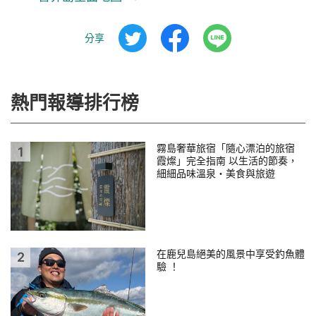
分享
熱門報導排行榜
霧島奢華旅宿「隨心漂泊的旅宿
霞燦」完全指南 以生活的節奏，
細細品味溫泉・美食與旅遊
在鹿兒島絕美的風景中享受釣魚體
驗 ！