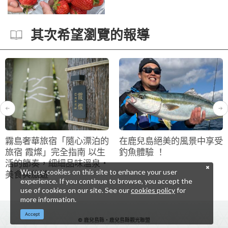
其次希望瀏覽的報導
霧島奢華旅宿「隨心漂泊的
在鹿兒島絕美的風景中享受
旅宿 霞燦」完全指南 以生
釣魚體驗 ！
活的節奏，細細品味溫泉・
We use cookies on this site to enhance your user
美食與旅遊
experience. If you continue to browse, you accept the
use of cookies on our site. See our
cookies policy
for
more information.
Accept
© 鹿兒島縣・鹿兒島縣觀光聯盟