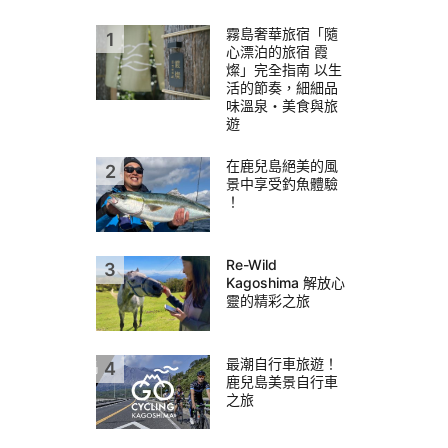
霧島奢華旅宿「隨
心漂泊的旅宿 霞
燦」完全指南 以生
活的節奏，細細品
味溫泉・美食與旅
遊
在鹿兒島絕美的風
景中享受釣魚體驗
！
Re-Wild
Kagoshima 解放心
靈的精彩之旅
最潮自行車旅遊！
鹿兒島美景自行車
之旅