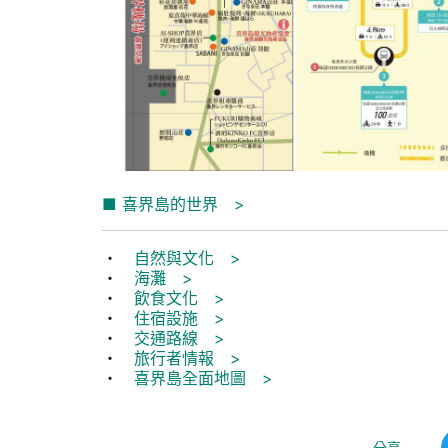
■
喜界島的世界 >
・
自然與文化 >
・
海灘 >
・
飲食文化 >
・
住宿設施 >
・
交通路線 >
・
旅行者情報 >
・
喜界島全面地圖 >
分享