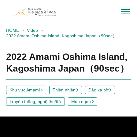
HOME
Video
2022 Amami Oshima Island, Kagoshima Japan（90sec）
2022 Amami Oshima Island,
Kagoshima Japan（90sec）
Khu vực Amami
Thiên nhiên
Đảo xa bờ
Truyền thống, nghệ thuật
Món ngon