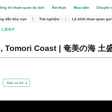
ông tin tham quan du lịch
Ẩm thực
Mua sắm
Chuyên m
g dẫn khu vực
Trải nghiệm
Lộ trình tham quan gợi
美の海 土盛海岸
mi, Tomori Coast | 奄美の海 
Đảo xa bờ