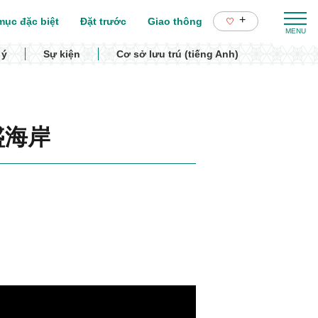
+
ục đặc biệt
Đặt trước
Giao thông
 ý
Sự kiện
Cơ sở lưu trú (tiếng Anh)
土盛海岸