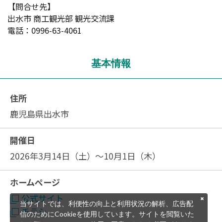
【問合せ先】
出水市 商工観光部 観光交流課
電話：0996-63-4061
基本情報
住所
鹿児島県出水市
開催日
2026年3月14日（土）～10月1日（木）
ホームページ
公式サイト
当サイトでは、利便性の向上と利用状況の解析、広告配
チラシ
信のためにCookieを使用しています。サイトを閲覧いた