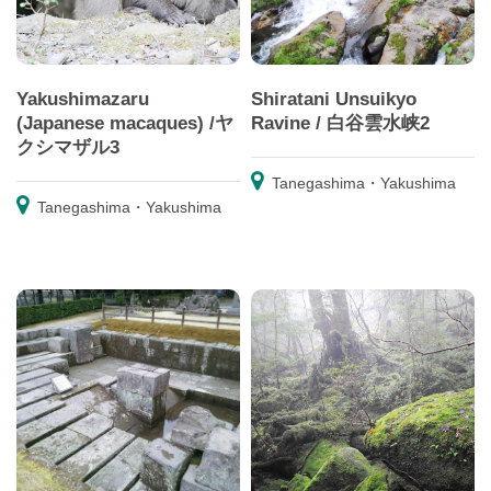
Yakushimazaru
Shiratani Unsuikyo
(Japanese macaques) /ヤ
Ravine / 白谷雲水峡2
クシマザル3
Tanegashima・Yakushima
Tanegashima・Yakushima