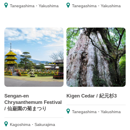
Tanegashima・Yakushima
Tanegashima・Yakushima
Sengan-en
Kigen Cedar / 紀元杉3
Chrysanthemum Festival
/ 仙巌園の菊まつり
Tanegashima・Yakushima
Kagoshima・Sakurajima