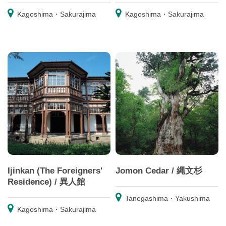
Kagoshima・Sakurajima
Kagoshima・Sakurajima
Ijinkan (The Foreigners'
Jomon Cedar / 縄文杉
Residence) / 異人館
Tanegashima・Yakushima
Kagoshima・Sakurajima