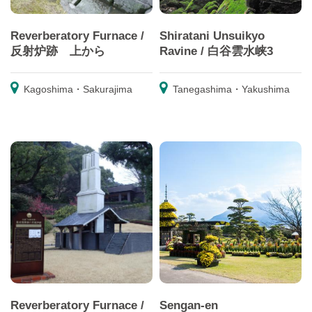
Reverberatory Furnace /
Shiratani Unsuikyo
反射炉跡 上から
Ravine / 白谷雲水峡3
Kagoshima・Sakurajima
Tanegashima・Yakushima
Reverberatory Furnace /
Sengan-en