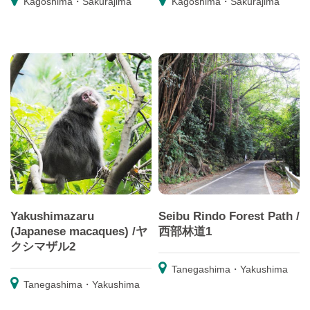
Kagoshima・Sakurajima
Kagoshima・Sakurajima
Yakushimazaru
Seibu Rindo Forest Path /
(Japanese macaques) /ヤ
西部林道1
クシマザル2
Tanegashima・Yakushima
Tanegashima・Yakushima