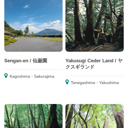
Sengan-en / 仙巌園
Yakusugi Ceder Land / ヤ
クスギランド
Kagoshima・Sakurajima
Tanegashima・Yakushima