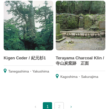
Kigen Ceder / 紀元杉1
Terayama Charcoal Klin /
寺山炭窯跡 正面
Tanegashima・Yakushima
Kagoshima・Sakurajima
1
2