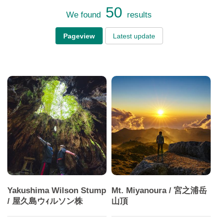
50
We found
results
Pageview
Latest update
Yakushima Wilson Stump
Mt. Miyanoura / 宮之浦岳
/ 屋久島ウｨルソン株
山頂