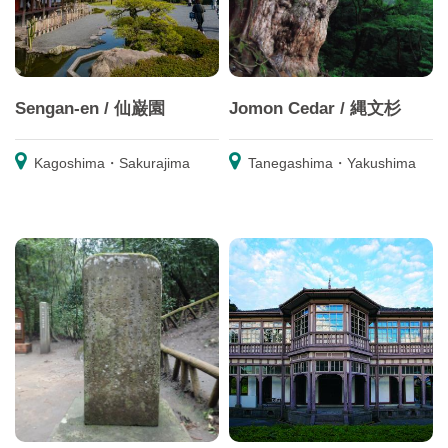
Sengan-en / 仙巌園
Jomon Cedar / 縄文杉
Kagoshima・Sakurajima
Tanegashima・Yakushima