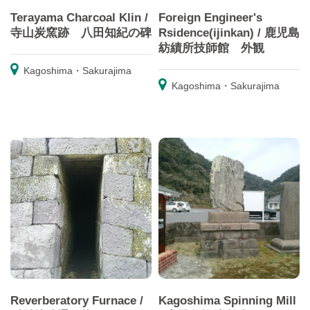
Terayama Charcoal Klin /
Foreign Engineer's
寺山炭窯跡 八田知紀の碑
Rsidence(ijinkan) / 鹿児島
紡績所技師館 外観
Kagoshima・Sakurajima
Kagoshima・Sakurajima
Reverberatory Furnace /
Kagoshima Spinning Mill