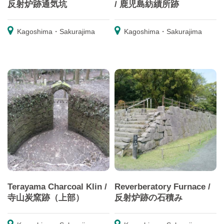
反射炉跡通気坑
/ 鹿児島紡績所跡
Kagoshima・Sakurajima
Kagoshima・Sakurajima
Terayama Charcoal Klin /
Reverberatory Furnace /
寺山炭窯跡（上部）
反射炉跡の石積み