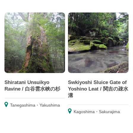
Shiratani Unsuikyo
Swkiyoshi Sluice Gate of
Ravine / 白谷雲水峡の杉
Yoshino Leat / 関吉の疎水
溝
Tanegashima・Yakushima
Kagoshima・Sakurajima