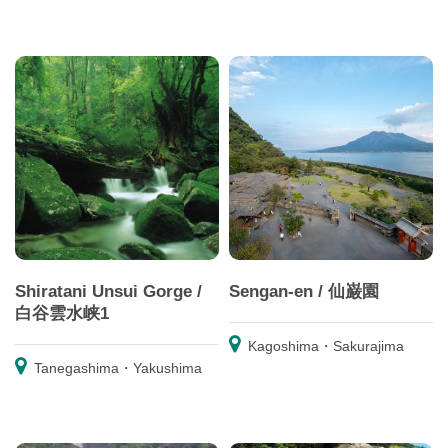
Shiratani Unsui Gorge /
Sengan-en / 仙巌園
白谷雲水峡1
Kagoshima・Sakurajima
Tanegashima・Yakushima