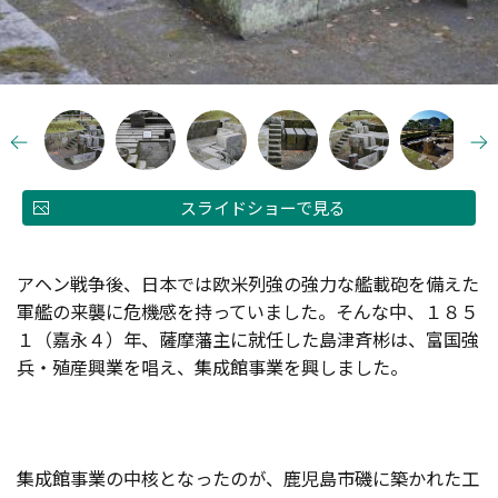
スライドショーで見る
アヘン戦争後、日本では欧米列強の強力な艦載砲を備えた
軍艦の来襲に危機感を持っていました。そんな中、１８５
１（嘉永４）年、薩摩藩主に就任した島津斉彬は、富国強
兵・殖産興業を唱え、集成館事業を興しました。
集成館事業の中核となったのが、鹿児島市磯に築かれた工