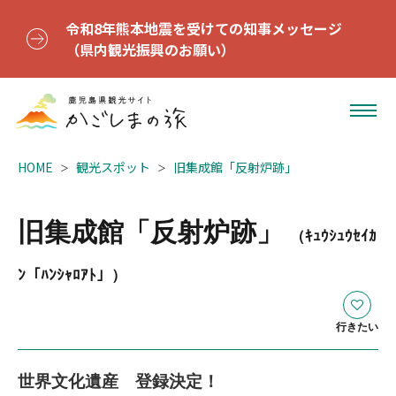
令和8年熊本地震を受けての知事メッセージ
（県内観光振興のお願い）
HOME
観光スポット
旧集成館「反射炉跡」
旧集成館「反射炉跡」
（ｷｭｳｼｭｳｾｲｶ
ﾝ「ﾊﾝｼｬﾛｱﾄ」）
行きたい
世界文化遺産 登録決定！