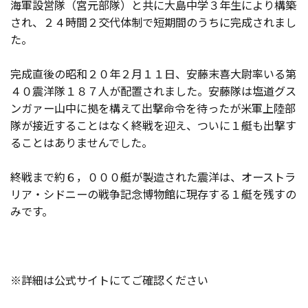
海軍設営隊（宮元部隊）と共に大島中学３年生により構築
され、２４時間２交代体制で短期間のうちに完成されまし
た。
完成直後の昭和２０年２月１１日、安藤末喜大尉率いる第
４０震洋隊１８７人が配置されました。安藤隊は塩道グス
ンガァー山中に拠を構えて出撃命令を待ったが米軍上陸部
隊が接近することはなく終戦を迎え、ついに１艇も出撃す
ることはありませんでした。
終戦まで約６，０００艇が製造された震洋は、オーストラ
リア・シドニーの戦争記念博物館に現存する１艇を残すの
みです。
※詳細は公式サイトにてご確認ください