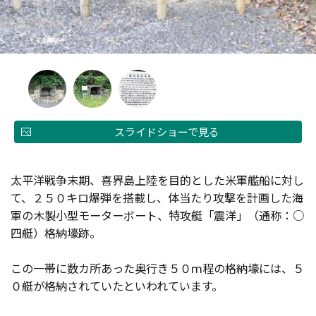
スライドショーで見る
太平洋戦争末期、喜界島上陸を目的とした米軍艦船に対し
て、２５０キロ爆弾を搭載し、体当たり攻撃を計画した海
軍の木製小型モーターボート、特攻艇「震洋」（通称：○
四艇）格納壕跡。
この一帯に数カ所あった奥行き５０ｍ程の格納壕には、５
０艇が格納されていたといわれています。