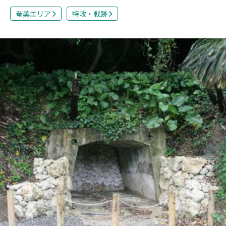
奄美エリア
特攻・戦跡