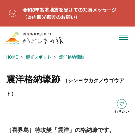
令和8年熊本地震を受けての知事メッセージ
（県内観光振興のお願い）
HOME
観光スポット
震洋格納壕跡
震洋格納壕跡
（シンヨウカクノウゴウア
ト）
行きたい
［喜界島］特攻艇「震洋」の格納壕です。