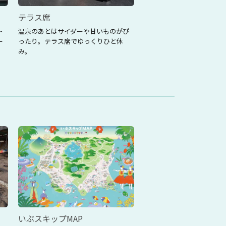
テラス席
アイスキャンディー
ト
温泉のあとはサイダーや甘いものがぴ
無農薬・有機肥料にこだわ
ー
ったり。テラス席でゆっくりひと休
のエディブルフラワーを使
み。
しいアイスキャンディーも
いぶスキップMAP