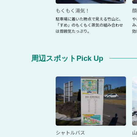
ャンディー
もくもく湯気！
顔
機肥料にこだわった指宿産
駐車場に着いた時点で見える竹山と、
や
ルフラワーを使った可愛ら
「すめ」のもくもく蒸気の組み合わせ
み
キャンディーも。
は雰囲気たっぷり。
効
周辺スポットPick Up
シャトルバス
山