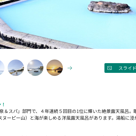
スライ
ン！
日帰り温泉＆スパ」部門で、４年連続５回目の1位に輝いた絶景露天風
スヌーピー山）と海が楽しめる洋風露天風呂があります。湯船に浸