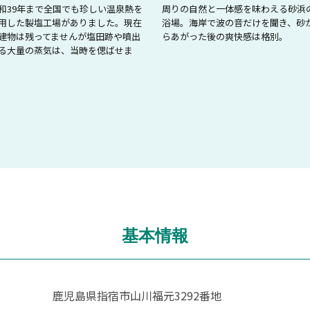
和39年まで全国でも珍しい温泉熱を
周りの自然と一体感を味わえる砂浜
用した製塩工場がありました。現在
浴場。海岸で波の音だけを聞き、砂
建物は残ってませんが塩田跡や噴出
らあがった後の爽快感は格別。
る大量の蒸気は、当時を偲ばせま
。
基本情報
鹿児島県指宿市山川福元3292番地