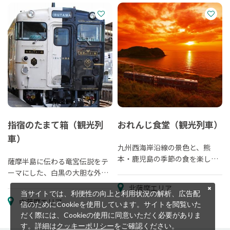
指宿のたまて箱（観光列
おれんじ食堂（観光列車）
車）
九州西海岸沿線の景色と、熊
本・鹿児島の季節の食を楽しむ
薩摩半島に伝わる竜宮伝説をテ
観光列車
ーマにした、白黒の大胆な外観
の観光列車。
北薩摩エリア
当サイトでは、利便性の向上と利用状況の解析、広告配
中薩摩エリア
信のためにCookieを使用しています。サイトを閲覧いた
だく際には、Cookieの使用に同意いただく必要がありま
す。詳細は
クッキーポリシー
をご確認ください。