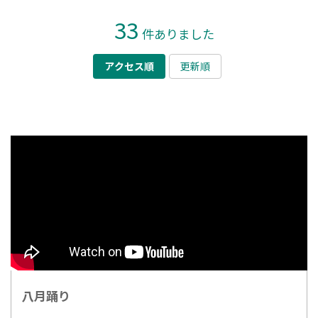
33
件ありました
アクセス順
更新順
八月踊り