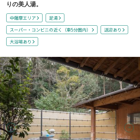
りの美人湯。
中薩摩エリア
足湯
スーパー・コンビニの近く（車5分圏内）
送迎あり
大浴場あり