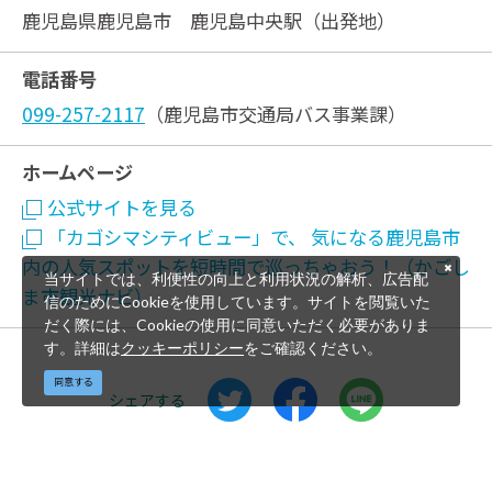
鹿児島県鹿児島市 鹿児島中央駅（出発地）
電話番号
099-257-2117
（鹿児島市交通局バス事業課）
ホームページ
公式サイトを見る
「カゴシマシティビュー」で、 気になる鹿児島市
内の人気スポットを短時間で巡っちゃおう！（かごし
当サイトでは、利便性の向上と利用状況の解析、広告配
ま市観光ナビ）
信のためにCookieを使用しています。サイトを閲覧いた
だく際には、Cookieの使用に同意いただく必要がありま
す。詳細は
クッキーポリシー
をご確認ください。
同意する
シェアする