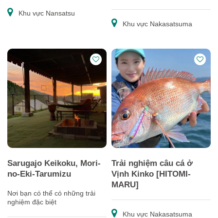
hưởng những cơn gió của
Sakurajima và Vịnh Kinko.
Khu vực Nansatsu
Khu vực Nakasatsuma
Sarugajo Keikoku, Mori-
Trải nghiệm câu cá ở
no-Eki-Tarumizu
Vịnh Kinko [HITOMI-
MARU]
Nơi bạn có thể có những trải
nghiệm đặc biệt
Khu vực Nakasatsuma