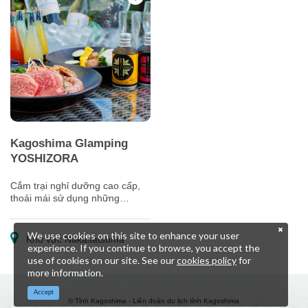
Kagoshima Glamping
YOSHIZORA
Cắm trại nghỉ dưỡng cao cấp,
thoải mái sử dụng những
nguyên liệu được lựa chọn cẩn
thận trong khung cảnh thiên
We use cookies on this site to enhance your user
nhiên tuyệt đẹp.
Khu vực Nakasatsuma
experience. If you continue to browse, you accept the
use of cookies on our site. See our
cookies policy
for
more information.
Accept
© Tỉnh Kagoshima - Liên đoàn du lịch tỉnh Kagoshima