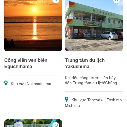
Công viên ven biển
Trung tâm du lịch
Eguchihama
Yakushima
Khi đến cảng, trước tiên hãy
đến Trung tâm du lịch!Chúng tôi
Khu vực Nakasatsuma
cung cấp nhiều dịch vụ hỗ trợ
cho khách du lịch, từ hướng
dẫn về đảo đến quà lưu niệm
Khu vực Taneyaku, Toshima
hay cho thuê dụng cụ leo núi!
Mishima