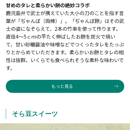
甘めのタレと柔らかい餅の絶妙コラボ
鹿児島弁で武士が携えていた大小の刀のことを指す言
葉が「ぢゃんぼ（両棒）」。「ぢゃんぼ餅」はその武
士の姿になぞらえて、2本の竹串を使って作ります。
直径4～5ｃｍの平たく伸ばしたお餅を炭火で焼い
て、甘い砂糖醤油や味噌などでつくったタレをたっぷ
りとからめていただきます。柔らかいお餅とタレの相
性は抜群。いくらでも食べられそうな素朴な味わいで
す。
もっと見る
そら豆スイーツ