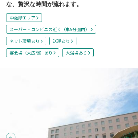
な、贅沢な時間が流れます。
中薩摩エリア
スーパー・コンビニの近く（車5分圏内）
ネット環境あり
送迎あり
宴会場（大広間）あり
大浴場あり