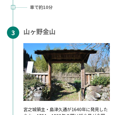
車で約10分
山ヶ野金山
宮之城領主・島津久通が1640年に発見した