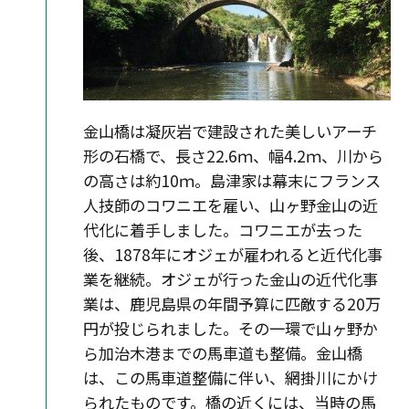
金山橋は凝灰岩で建設された美しいアーチ
形の石橋で、長さ22.6ｍ、幅4.2ｍ、川から
の高さは約10ｍ。島津家は幕末にフランス
人技師のコワニエを雇い、山ヶ野金山の近
代化に着手しました。コワニエが去った
後、1878年にオジェが雇われると近代化事
業を継続。オジェが行った金山の近代化事
業は、鹿児島県の年間予算に匹敵する20万
円が投じられました。その一環で山ヶ野か
ら加治木港までの馬車道も整備。金山橋
は、この馬車道整備に伴い、網掛川にかけ
られたものです。橋の近くには、当時の馬