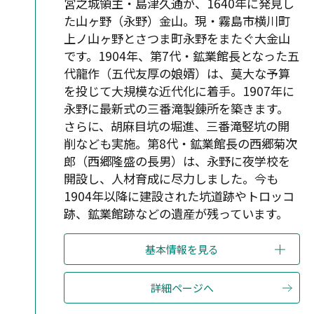
宮之城領主・島津久通が、1640年に発見し
た山ヶ野（永野）金山。現・霧島市横川町
上ノ山ヶ野とさつま町永野をまたぐ大金山
です。1904年、第7代・鉱業館長となった五
代龍作（五代友厚の娘婿）は、莫大な予算
を投じて大規模な近代化に着手。1907年に
永野に最新式の三番滝製錬所を築きます。
さらに、胡麻目坑の堀進、三番滝竪坑の開
削なども実施。第8代・鉱業館長の西郷菊次
郎（西郷隆盛の長男）は、永野に夜学校を
開設し、人材育成に尽力しました。今も
1904年以降に建設された坑道跡やトロッコ
跡、鉱業館跡などの遺産が残っています。
基本情報を見る
詳細ページへ