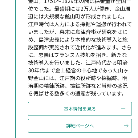
金山。1751～1829年の間は採金量が全国一
位でした。最盛期には2万人が働き、金山周
辺には大規模な鉱山町が形成されました。
江戸時代は人力による採掘や運搬が行われて
いましたが、幕末に島津斉彬が研究をはじ
め、島津忠義により本格的な技術導入と施
設整備が実施されて近代化が進みます。さら
に、忠義はフランス人技師を招き、新たな
技術導入を行いました。江戸時代から明治
30年代まで金山経営の中心地であった山ヶ
野金山には、江戸期の役所跡や採掘跡、明
治期の精錬所跡、搗鉱所跡など当時の盛況
を偲ばせる数多くの遺産が残っています。
基本情報を見る
詳細ページへ