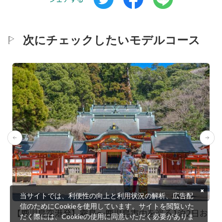
次にチェックしたいモデルコース
当サイトでは、利便性の向上と利用状況の解析、広告配
信のためにCookieを使用しています。サイトを閲覧いた
【鹿児島空港発】霧島〜鹿児島市内を巡る1泊2日お
だく際には、Cookieの使用に同意いただく必要がありま