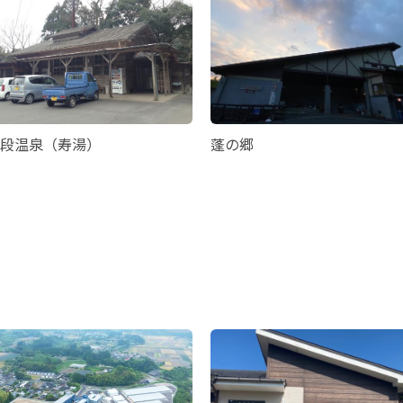
段温泉（寿湯）
蓬の郷