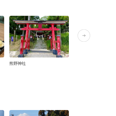
熊野神社
メセナ住吉交流センタ
ナ温泉）