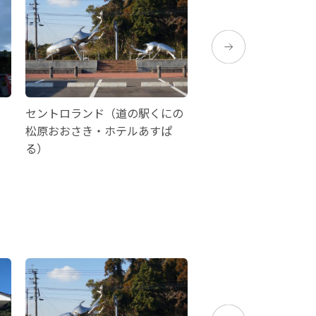
セントロランド（道の駅くにの
霧島神宮駅「きりしま
松原おおさき・ホテルあすぱ
湯停車場
る）