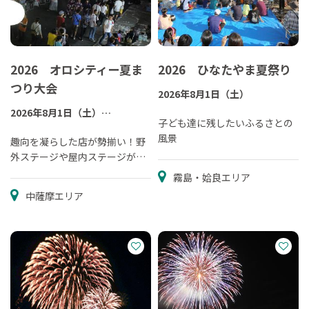
2026 オロシティー夏ま
2026 ひなたやま夏祭り
つり大会
2026年8月1日（土）
2026年8月1日（土）
子ども達に残したいふるさとの
※小雨決行（延期はございませ
風景
ん）
趣向を凝らした店が勢揃い！野
外ステージや屋内ステージがあ
ります。
霧島・姶良エリア
中薩摩エリア