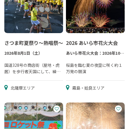
さつま町夏祭り～熱唱祭～
2026 あいら市花火大会
2026年8月1日（土）
あいら市花火大会：2026年10月
11日（日）
国道328号の商店街（屋地・虎
桜島を臨む夏の夜空に咲く約１
居）を歩行者天国にして、繰り
万発の競演
広げられる北薩一の夏まつり。
北薩摩エリア
霧島・姶良エリア