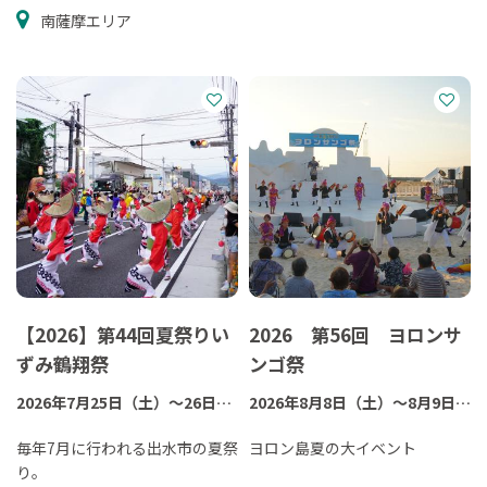
神輿渡御、市民芸能、花火大会
南薩摩エリア
など
※花火大会19：30～（雨天順
延）
【2026】第44回夏祭りい
2026 第56回 ヨロンサ
ずみ鶴翔祭
ンゴ祭
2026年7月25日（土）～26日
2026年8月8日（土）～8月9日
（日）
（日）
※例年7月下旬の2日間
毎年7月に行われる出水市の夏祭
（※例年8月上旬）
ヨロン島夏の大イベント
り。