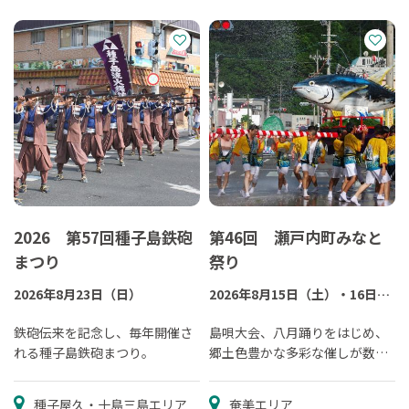
2026 第57回種子島鉄砲
第46回 瀬戸内町みなと
まつり
祭り
2026年8月23日（日）
2026年8月15日（土）・16日
（日）
鉄砲伝来を記念し、毎年開催さ
島唄大会、八月踊りをはじめ、
れる種子島鉄砲まつり。
郷土色豊かな多彩な催しが数日
にわたってにぎやかに開催され
るイベントです。
種子屋久・十島三島エリア
奄美エリア