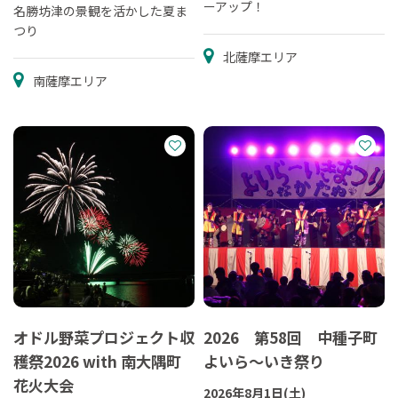
ーアップ！
名勝坊津の景観を活かした夏ま
つり
北薩摩エリア
南薩摩エリア
オドル野菜プロジェクト収
2026 第58回 中種子町
穫祭2026 with 南大隅町
よいら～いき祭り
花火大会
2026年8月1日(土)