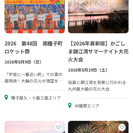
2026 第48回 南種子町
【2026年最新版】かごし
ロケット祭
ま錦江湾サマーナイト大花
火大会
2026年8月9日（日）
2026年8月29日（土）
「宇宙に一番近い町」での夏の
風物詩！大輪の花火が夜空を彩
桜島と錦江湾を背景に行われる
る！
九州最大級の花火大会
種子屋久・十島三島エリア
中薩摩エリア