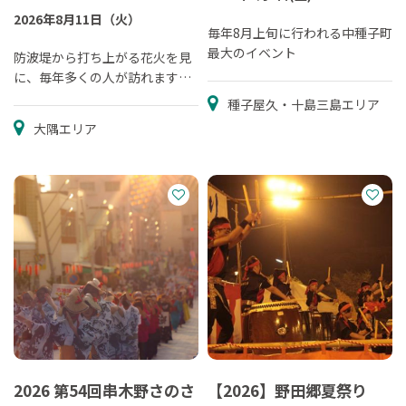
2026年8月11日（火）
毎年8月上旬に行われる中種子町
最大のイベント
防波堤から打ち上がる花火を見
に、毎年多くの人が訪れます。
南大隅町最大の夏のイベント。
種子屋久・十島三島エリア
大隅エリア
2026 第54回串木野さのさ
【2026】野田郷夏祭り