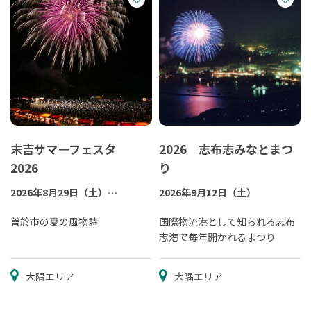
末吉サマーフェスタ
2026 志布志みなとまつ
2026
り
2026年8月29日（土）
2026年9月12日（土）
※雨天時は8月30日（日）に順
延又は9月5日（土）に延期
曽於市の夏の風物詩
国際物流港として知られる志布
志港で毎年開かれるまつり
大隅エリア
大隅エリア