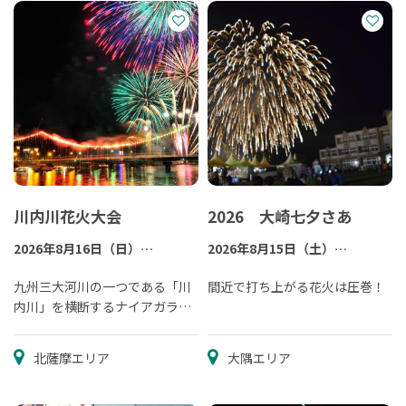
川内川花火大会
2026 大崎七夕さあ
2026年8月16日（日）
2026年8月15日（土）
※荒天時は8月23日（日）に延
※荒天の場合は8月22日（土）
期
九州三大河川の一つである「川
へ延期
間近で打ち上がる花火は圧巻！
内川」を横断するナイアガラは
必見！
北薩摩エリア
大隅エリア