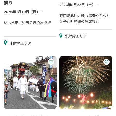
祭り
2026年8月22日（土）
※荒天等で延期の場合、翌日23
2026年7月19日（日）
日(日)に花火のみ実施予定
野田郷島津太鼓の演奏や手作り
※例年8月第3土曜日
の子ども神輿の披露など
※詳しくは公式ホームページを
いちき串木野市の夏の風物詩
ご確認ください。
北薩摩エリア
中薩摩エリア