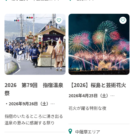
2026 第79回 指宿温泉
【2026】桜島と芸術花火
祭
2026年4月25日（土）
※雨天決行/悪天候（風速10m以
・2026年9月26日（土）
上/豪雨）振替実施
花火が躍る特別な夜
ハンヤ踊り、市民芸能、ゲスト
ライブ、ステージなど
指宿のいたるところに湧き出る
2026年4月26日（日）世界一た
温泉の恵みに感謝する祭り
のしいゴミ拾い
・2026年9月27日（日）
中薩摩エリア