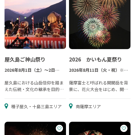
屋久島ご神山祭り
2026 かいもん夏祭り
2026年8月1日（土）～2日
2026年8月11日（火・祝）※予
（日）
定
※毎年8月の第土・日曜日
屋久島における山岳信仰を踏ま
薩摩富士と呼ばれる開聞岳を背
えた伝統・文化の継承を目的と
景に、花火大会をはじめ、開聞
して毎年開かれる夏祭り
竜宮太鼓、芸能ショーなどが催
されます。
種子屋久・十島三島エリア
南薩摩エリア