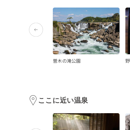
の棚田
曽木の滝公園
野
ここに近い温泉