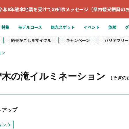
令和8年熊本地震を受けての知事メッセージ（県内観光振興の
特集
モデルコース
観光スポット
イベント
体験
グ
絶景かごしまサイクル
キャンペーン
バリアフリー
ョン
 曽木の滝イルミネーション
（そぎの
トアップ
ョン