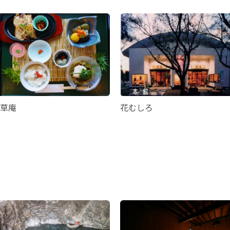
草庵
花むしろ