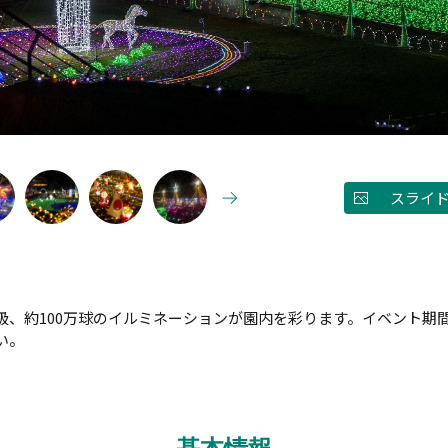
スライ
級、約100万球のイルミネーションが園内を彩ります。イベント期
い。