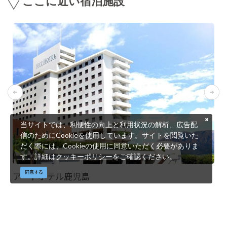
ここに近い宿泊施設
当サイトでは、利便性の向上と利用状況の解析、広告配
信のためにCookieを使用しています。サイトを閲覧いた
だく際には、Cookieの使用に同意いただく必要がありま
す。詳細は
クッキーポリシー
をご確認ください。
同意する
アートホテル鹿児島
©鹿児島県 公益社団法人鹿児島県観光連盟