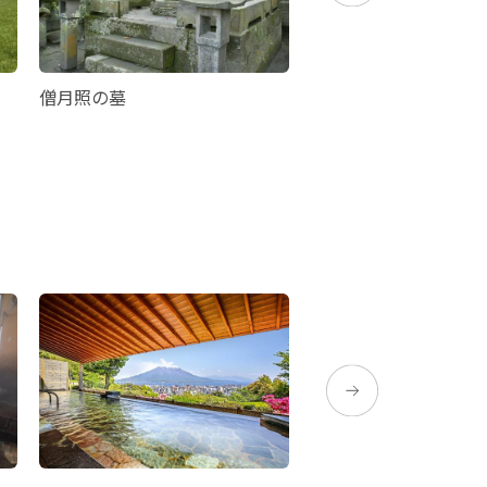
僧月照の墓
柳川氷室