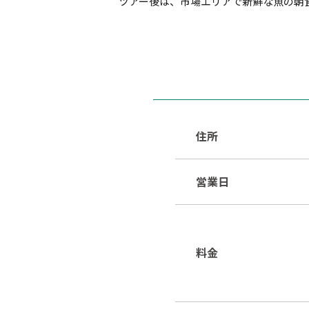
ツアー後は、市場エリアで新鮮な魚の朝
住所
営業日
料金