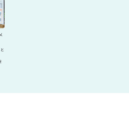
メ
ドと
。
を