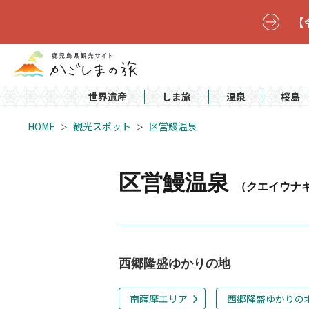
【
世界遺産
しま旅
温泉
桜島
HOME
観光スポット
区営鰻温泉
区営鰻温泉
（クエイウナ
西郷隆盛ゆかりの地
南薩摩エリア
西郷隆盛ゆかりの