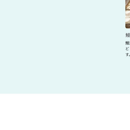
鰻
鰻
ど
す