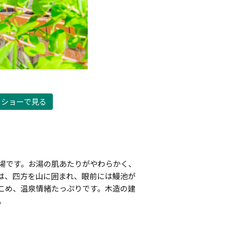
©藤井音凛
ドショーで見る
場です。お湯の肌あたりがやわらかく、
は、四方を山に囲まれ、眼前には鰻池が
こめ、温泉情緒たっぷりです。木造の建
。