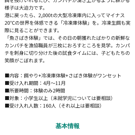
餌を投げいれるたび、カンパチが湧き上がるように群がる
様子は大迫力です。
港に戻ったら、2,000tの大型冷凍庫内に入ってマイナス
20℃の世界を体感できる「冷凍庫体験」を。冷凍生餌も実
際に見ることができます。
「魚さばき体験」では、その日の朝獲れたばかりの新鮮な
カンパチを漁協職員が三枚におろすところを見学。カンパ
チを刺身に切り分けた後の試食タイムには、子どもたちの
笑顔がこぼれます。
■内容：餌やり+冷凍庫体験+さばき体験がワンセット
■受け入れ期間：4月～11月
■所要時間：体験のみ2時間
■対象：小学生以上（未就学児については要相談）
■受け入れ人数：160人（それ以上は要相談）
基本情報