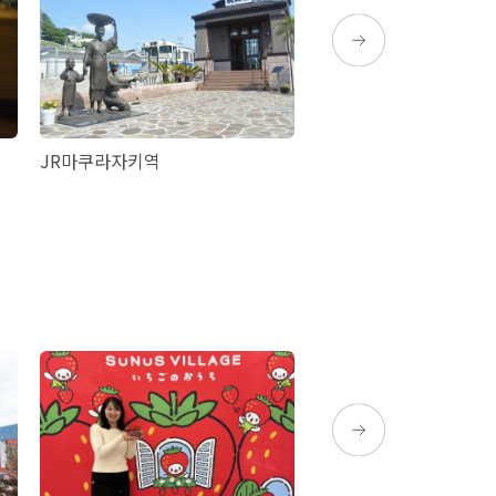
JR마쿠라자키역
세토 공원