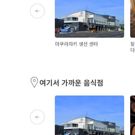
 평화 회관
마쿠라자키 생선 센터
짚
다
여기서 가까운 음식점