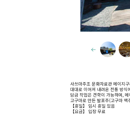
사쓰마주조 문화자료관 메이지구라
대대로 이어져 내려온 전통 방식
담금 작업은 견학이 가능하며, 메
고구마로 만든 발포주(고구마 맥주
【휴일】 임시 휴일 있음
【요금】 입장 무료