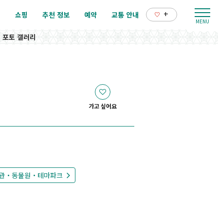
+
리
쇼핑
추천 정보
예약
교통 안내
포토 갤러리
가고 싶어요
관・동물원・테마파크