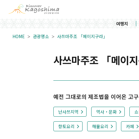
여행지
HOME
관광명소
사쓰마주조 「메이지구라」
사쓰마주조 「메이
예전 그대로의 제조법을 이어온 고구
난사쓰지역
역사・문화
쇼
향토요리
해물요리
카페