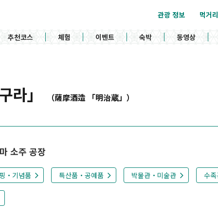
관광 정보
먹거
추천코스
체험
이벤트
숙박
동영상
지구라」
（薩摩酒造 「明治蔵」）
마 소주 공장
핑・기념품
특산품・공예품
박물관・미술관
수족