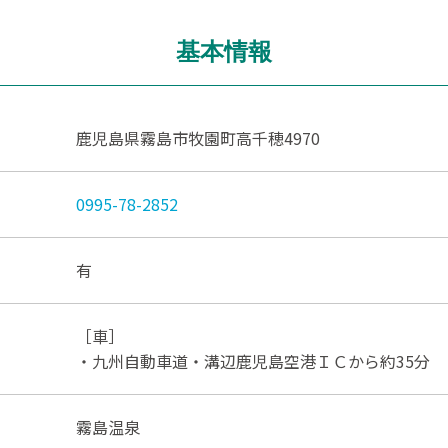
基本情報
鹿児島県霧島市牧園町高千穂4970
0995-78-2852
有
［車］
・九州自動車道・溝辺鹿児島空港ＩＣから約35分
霧島温泉