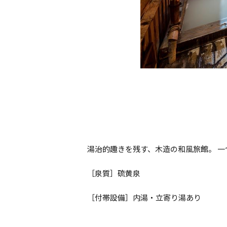
湯治的趣きを残す、木造の和風旅館。 
［泉質］硫黄泉
［付帯設備］内湯・立寄り湯あり