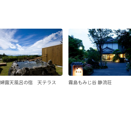
婦露天風呂の宿 天テラス
霧島もみじ谷 静流荘