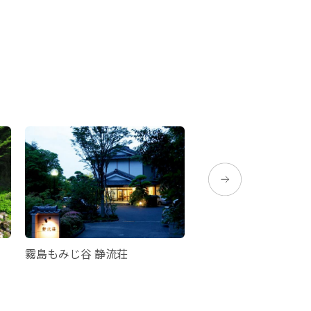
霧島もみじ谷 静流荘
硫黄谷温泉 霧島ホテ