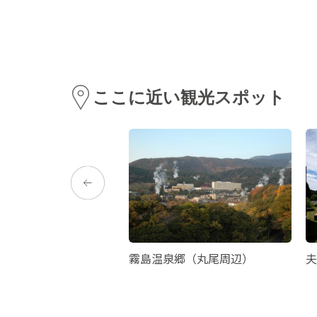
ここに近い観光スポット
ンセール周辺
霧島温泉郷（丸尾周辺）
夫