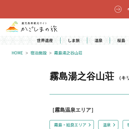
世界遺産
しま旅
温泉
桜島
HOME
宿泊施設
霧島湯之谷山荘
霧島湯之谷山荘
（キ
［霧島温泉エリア］
霧島・姶良エリア
温泉