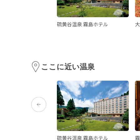
リシマ開花
硫黄谷温泉 霧島ホテル
大
ここに近い温泉
龍馬公園
硫黄谷温泉 霧島ホテル
霧