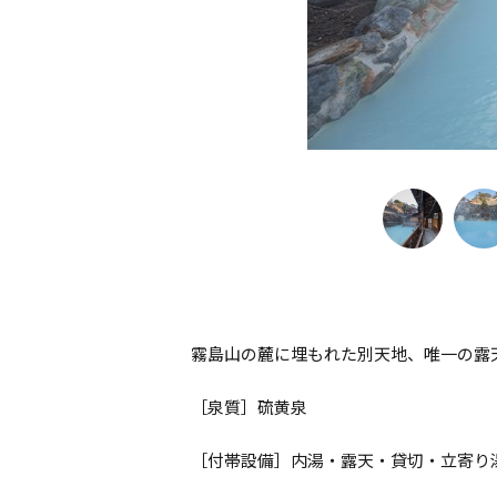
霧島山の麓に埋もれた別天地、唯一の露
［泉質］硫黄泉
［付帯設備］内湯・露天・貸切・立寄り