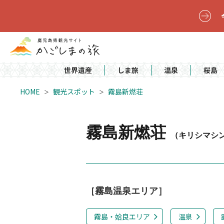
世界遺産
しま旅
温泉
桜島
HOME
観光スポット
霧島新燃荘
霧島新燃荘
（キリシマシ
［霧島温泉エリア］
霧島・姶良エリア
温泉