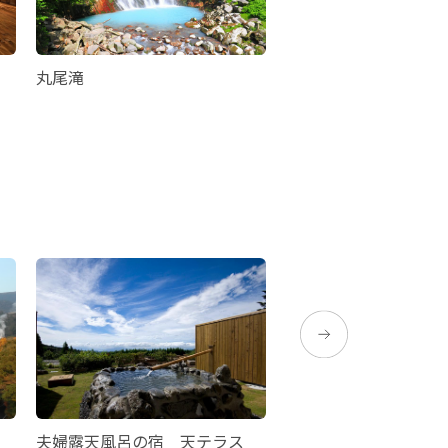
丸尾滝
霧島温泉郷（丸尾周辺
夫婦露天風呂の宿 天テラス
霧島国際ホテル