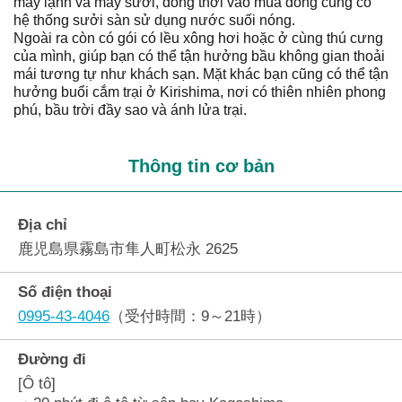
máy lạnh và máy sưởi, đồng thời vào mùa đông cũng có
hệ thống sưởi sàn sử dụng nước suối nóng.
Ngoài ra còn có gói có lều xông hơi hoặc ở cùng thú cưng
của mình, giúp bạn có thể tận hưởng bầu không gian thoải
mái tương tự như khách sạn. Mặt khác bạn cũng có thể tận
hưởng buổi cắm trại ở Kirishima, nơi có thiên nhiên phong
phú, bầu trời đầy sao và ánh lửa trại.
Thông tin cơ bản
Địa chỉ
鹿児島県霧島市隼人町松永 2625
Số điện thoại
0995-43-4046
（受付時間：9～21時）
Đường đi
[Ô tô]