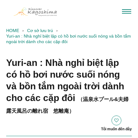
HOME
Cơ sở lưu trú
Yuri-an : Nhà nghỉ biệt lập có hồ bơi nước suối nóng và bồn tắm
ngoài trời dành cho các cặp đôi
Yuri-an : Nhà nghỉ biệt lập
có hồ bơi nước suối nóng
và bồn tắm ngoài trời dành
cho các cặp đôi
（温泉水プール&夫婦
露天風呂の離れ宿 悠離庵）
Tôi muốn đến đây