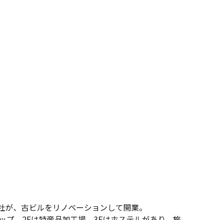
社が、古ビルをリノベーションして開業。
ップ、2Fは特産品加工場、3Fはホステルがあり、旅