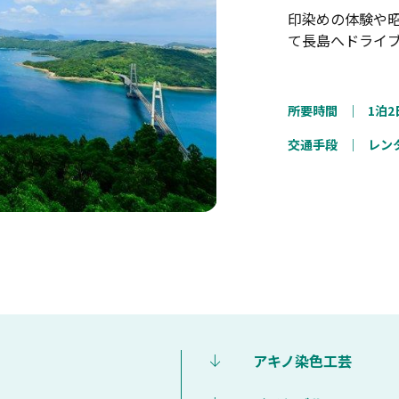
印染めの体験や
て長島へドライ
所要時間
｜
1泊2
交通手段
｜
レン
アキノ染色工芸