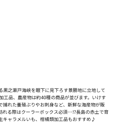
る黒之瀬戸海峡を眼下に見下ろす景勝地に立地して
や加工品、農産物は約40種の商品が並びます。いけす
で捕れた養殖ぶりやお刺身など、新鮮な海産物が販
訪れる際はクーラーボックス必須…!?長島の赤土で育
生キャラメルいも、柑橘類加工品もおすすめ♪