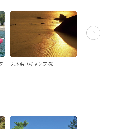
タ
丸木浜（キャンプ場）
耳取峠