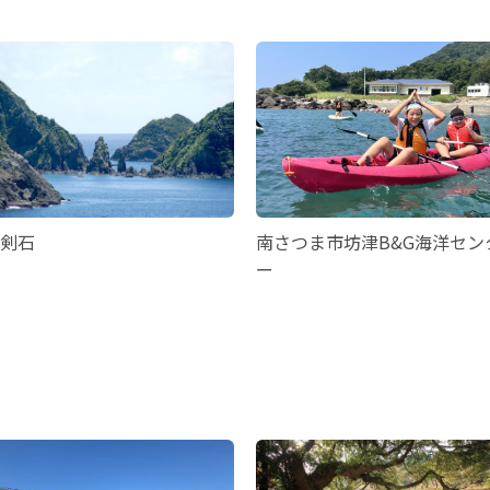
剣石
南さつま市坊津B&G海洋セン
ー