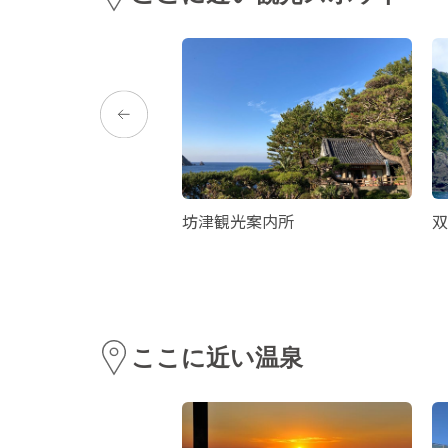
は二度死ぬ」ロケ地
坊津観光案内所
双
ここに近い温泉