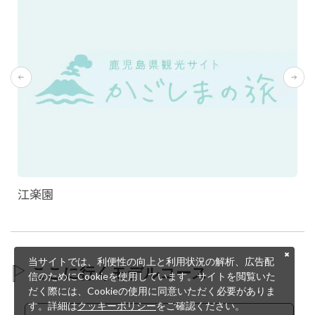
江楽園
当サイトでは、利便性の向上と利用状況の解析、広告配
ここに行くモデルコース
信のためにCookieを使用しています。サイトを閲覧いた
だく際には、Cookieの使用に同意いただく必要がありま
す。詳細は
クッキーポリシー
をご確認ください。