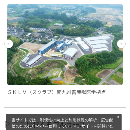
ＳＫＬＶ（スクラブ）南九州畜産獣医学拠点
当サイトでは、利便性の向上と利用状況の解析、広告配
ここに行くモデルコース
信のためにCookieを使用しています。サイトを閲覧いた