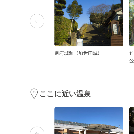
 マルス津貫蒸溜所
別府城跡（加世田城）
竹
公
ここに近い温泉