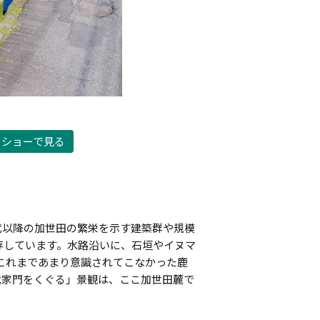
士踊
ドショーで見る
代以降の加世田の繁栄を示す建築群や規模
存しています。水路沿いに、石垣やイヌマ
これまであまり意識されてこなかった鹿
武家門をくぐる」景観は、ここ加世田麓で