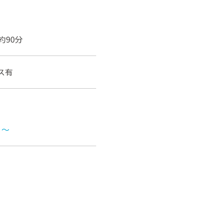
90分
ス有
く～