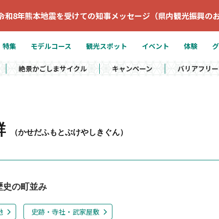
令和8年熊本地震を受けての知事メッセージ（県内観光振興の
特集
モデルコース
観光スポット
イベント
体験
グ
絶景かごしまサイクル
キャンペーン
バリアフリー
群
（かせだふもとぶけやしきぐん）
歴史の町並み
地
史跡・寺社・武家屋敷