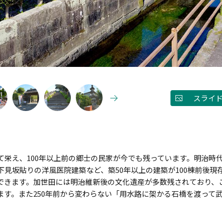
スライ
て栄え、100年以上前の郷士の民家が今でも残っています。明治時
見坂貼りの洋風医院建築など、築50年以上の建築が100棟前後現
できます。加世田には明治維新後の文化遺産が多数残されており、
ます。また250年前から変わらない「用水路に架かる石橋を渡って