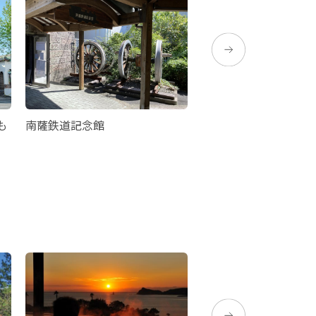
も
南薩鉄道記念館
吉井淳二美術館