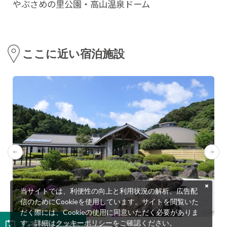
やぶさめの里公園・高山温泉ドーム
ここに近い宿泊施設
当サイトでは、利便性の向上と利用状況の解析、広告配
信のためにCookieを使用しています。サイトを閲覧いた
だく際には、Cookieの使用に同意いただく必要がありま
ご予約はこちら
す。詳細は
クッキーポリシー
をご確認ください。