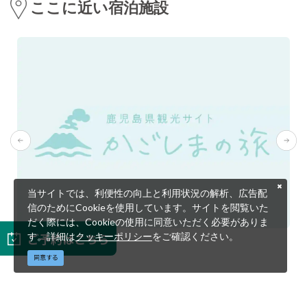
ここに近い宿泊施設
当サイトでは、利便性の向上と利用状況の解析、広告配
信のためにCookieを使用しています。サイトを閲覧いた
だく際には、Cookieの使用に同意いただく必要がありま
ご予約はこちら
す。詳細は
クッキーポリシー
をご確認ください。
四国屋旅館
同意する