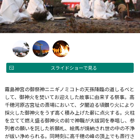
スライドショーで見る
霧島神宮の御祭神ニニギノミコトの天孫降臨の道しるべと
して、御神火を焚いてお迎えした故事に由来する祭事。高
千穂河原古宮址の斎場において、夕闇迫る頃鑚り火により
採火した御神火をうず高く積み上げた薪に点火する。火柱
を立てて燃え盛る御神火の前で神職が大祓詞を奉唱し、参
列者の願いを託した祈願札、絵馬が焼納され世の中の不浄
が祓い浄められる。同時刻に高千穂の峰の頂上でも斎行さ