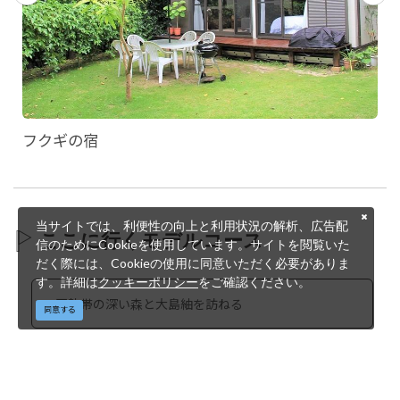
フクギの宿
当サイトでは、利便性の向上と利用状況の解析、広告配
ここに行くモデルコース
信のためにCookieを使用しています。サイトを閲覧いた
だく際には、Cookieの使用に同意いただく必要がありま
す。詳細は
クッキーポリシー
をご確認ください。
亜熱帯の深い森と大島紬を訪ねる
同意する
©鹿児島県 公益社団法人鹿児島県観光連盟