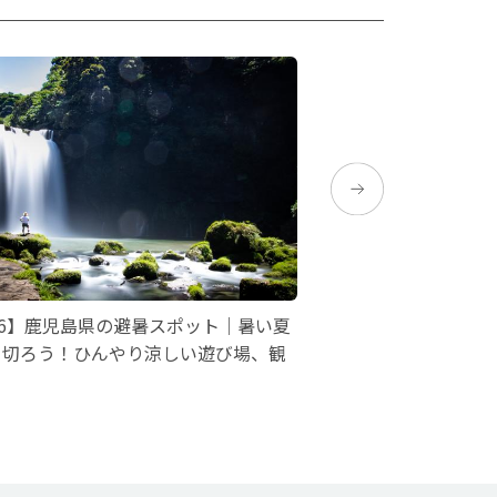
26】鹿児島県の避暑スポット｜暑い夏
【2026】全国で楽
り切ろう！ひんやり涼しい遊び場、観
展・イベント情報まと