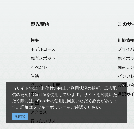
観光案内
このサ
特集
組織情
モデルコース
プライ
観光スポット
観光ボ
イベント
関連リ
体験
パンフ
グルメ・お土産
お問い
当サイトでは、利便性の向上と利用状況の解析、広告配
宿泊
通訳ガ
信のためにCookieを使用しています。サイトを閲覧いた
だく際には、Cookieの使用に同意いただく必要がありま
動画
す。詳細は
クッキーポリシー
をご確認ください。
アクセス
同意する
行きたいリスト