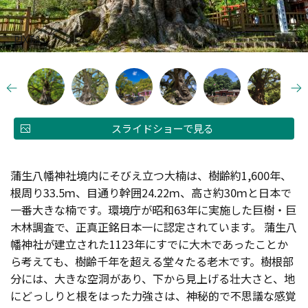
PIXTA
スライドショーで見る
蒲生八幡神社境内にそびえ立つ大楠は、樹齢約1,600年、
根周り33.5ｍ、目通り幹囲24.22ｍ、高さ約30ｍと日本で
一番大きな楠です。環境庁が昭和63年に実施した巨樹・巨
木林調査で、正真正銘日本一に認定されています。 蒲生八
幡神社が建立された1123年にすでに大木であったことか
ら考えても、樹齢千年を超える堂々たる老木です。樹根部
分には、大きな空洞があり、下から見上げる壮大さと、地
にどっしりと根をはった力強さは、神秘的で不思議な感覚