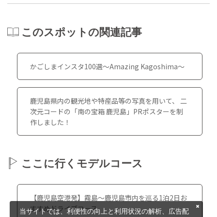
このスポットの関連記事
かごしまインスタ100選～Amazing Kagoshima～
鹿児島県内の観光地や特産品等の写真を用いて、 二
次元コードの「南の宝箱 鹿児島」PRポスターを制
作しました！
ここに行くモデルコース
【鹿児島空港発】霧島〜鹿児島市内を巡る1泊2日お
すすめドライブコース
当サイトでは、利便性の向上と利用状況の解析、広告配