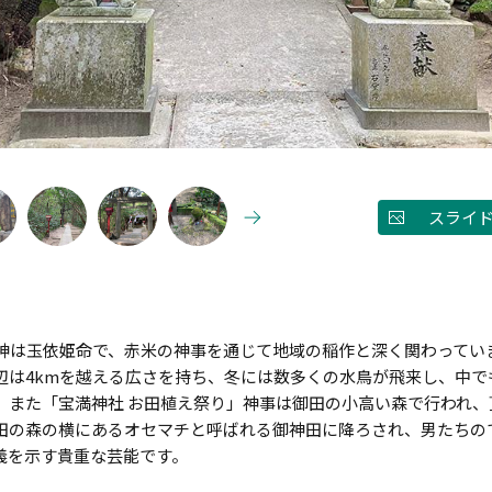
スライ
神は玉依姫命で、赤米の神事を通じて地域の稲作と深く関わってい
辺は4kmを越える広さを持ち、冬には数多くの水鳥が飛来し、中
。また「宝満神社 お田植え祭り」神事は御田の小高い森で行われ
田の森の横にあるオセマチと呼ばれる御神田に降ろされ、男たちの
義を示す貴重な芸能です。