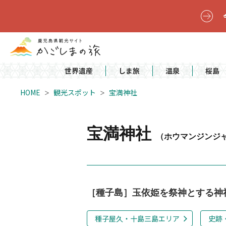
世界遺産
しま旅
温泉
桜島
HOME
観光スポット
宝満神社
宝満神社
（ホウマンジンジ
［種子島］玉依姫を祭神とする神
種子屋久・十島三島エリア
史跡