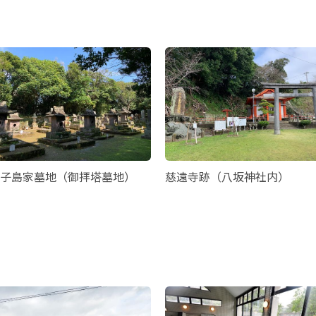
子島家墓地（御拝塔墓地）
慈遠寺跡（八坂神社内）