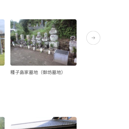
種子島家墓地（御坊墓地）
八板金兵衛清定像