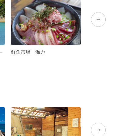
ー
鮮魚市場 海力
高知山展望台