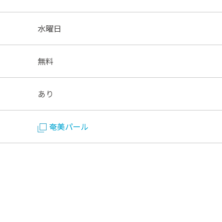
水曜日
無料
あり
奄美パール