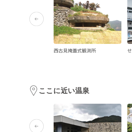
岸
西古見掩蓋式観測所
せ
ここに近い温泉