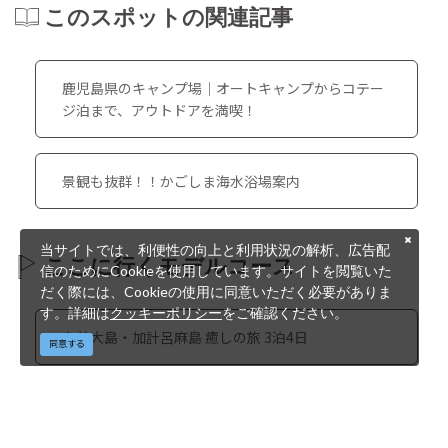
このスポットの関連記事
鹿児島県のキャンプ場｜オートキャンプからコテー
ジ泊まで、アウトドアを満喫！
景観も抜群！！かごしま海水浴場案内
当サイトでは、利便性の向上と利用状況の解析、広告配
ここに行くモデルコース
信のためにCookieを使用しています。サイトを閲覧いた
だく際には、Cookieの使用に同意いただく必要がありま
す。詳細は
クッキーポリシー
をご確認ください。
奄美大島・加計呂麻島 癒しの旅 3泊4日
同意する
©鹿児島県 公益社団法人鹿児島県観光連盟