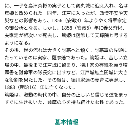
に、一子を島津斉彬の実子として鶴丸城に迎え入れ、名は
篤姫と改められた。同年、江戸に入ったが、政情不安や天
災などの影響もあり、1856（安政3）年ようやく将軍家定
の御台所となる。しかし、1858（安政5）年に養父斉彬、
夫家定が相次いで死去し、篤姫は落飾して天璋院と号する
ようになる。
その後、世の流れは大きく討幕へと傾く。討幕軍の先頭に
たっているのは実家、薩摩藩であった。篤姫は、苦しい立
場の中、最後まで江戸城に留まり、德川家の存続を願う嘆
願書を討幕軍の隊長宛に出すなど、江戸城無血開城に大き
な役割を果たした。その後は、德川家達の養育に専念し、
1883（明治16）年に亡くなった。
篤姫は、激動の時代の中、自分の正しいと信じる道をまっ
すぐに生き抜いた、薩摩の心を持ち続けた女性であった。
基本情報