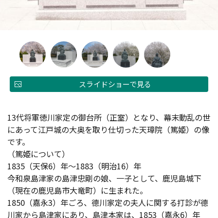
スライドショーで見る
13代将軍徳川家定の御台所（正室）となり、幕末動乱の世
にあって江戸城の大奥を取り仕切った天璋院（篤姫）の像
です。
（篤姫について）
1835（天保6）年～1883（明治16）年
今和泉島津家の島津忠剛の娘、一子として、鹿児島城下
（現在の鹿児島市大竜町）に生まれた。
1850（嘉永3）年ごろ、德川家定の夫人に関する打診が德
川家から島津家にあり、島津本家は、1853（嘉永6）年