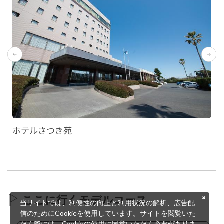
ホテルさつき苑
ここに行くモデルコース
当サイトでは、利便性の向上と利用状況の解析、広告配
信のためにCookieを使用しています。サイトを閲覧いた
だく際には、Cookieの使用に同意いただく必要がありま